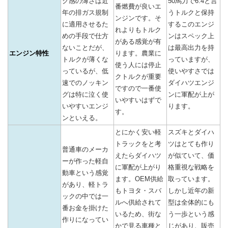
ク感の薄さは近
50馬力で6.4と言
番燃費が良いエ
年の排ガス規制
うトルクと保持
ンジンです。そ
に適用させるた
するこのエンジ
れよりもトルク
めの手段で仕方
ンはスペック上
がある感覚が有
ないことだが、
は最高出力を持
エンジン特性
ります。農業に
トルクが薄くな
っていますが、
使う人には停止
っているが、低
使いやすさでは
クトルクが重要
速でのノッキン
ダイハツエンジ
ですので一番使
グは特に泣く使
ンに軍配が上が
いやすいはずで
いやすいエンジ
ります。
す。
ンといえる。
とにかく安い軽
スズキとダイハ
トラックをと考
ツはとても作り
普通車のメーカ
えたらダイハツ
が似ていて、価
ーが作った軽自
に軍配が上がり
格重視な戦略を
動車という感覚
ます。OEM供給
取っています。
があり、軽トラ
もトヨタ・スバ
しかし近年の新
ックの中では一
ルへ供給されて
型は全体的にも
番お金を掛けた
いるため、街な
う一歩という感
作りになってい
かで見る車種と
じがあり、販売