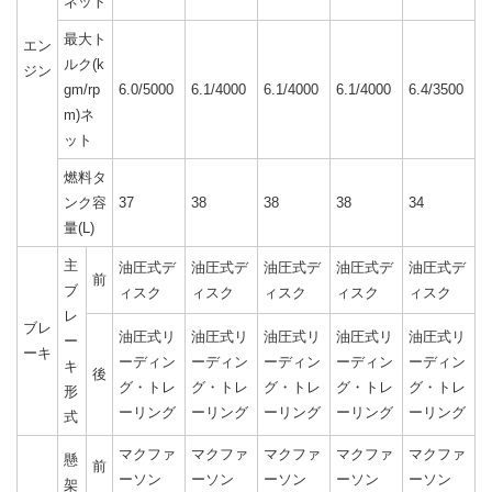
ネット
最大ト
エン
ルク(k
ジン
gm/rp
6.0/5000
6.1/4000
6.1/4000
6.1/4000
6.4/3500
m)ネ
ット
燃料タ
ンク容
37
38
38
38
34
量(L)
主
油圧式デ
油圧式デ
油圧式デ
油圧式デ
油圧式デ
前
ブ
ィスク
ィスク
ィスク
ィスク
ィスク
レ
ブレ
油圧式リ
油圧式リ
油圧式リ
油圧式リ
油圧式リ
ー
ーキ
ーディン
ーディン
ーディン
ーディン
ーディン
キ
後
グ・トレ
グ・トレ
グ・トレ
グ・トレ
グ・トレ
形
ーリング
ーリング
ーリング
ーリング
ーリング
式
マクファ
マクファ
マクファ
マクファ
マクファ
懸
前
ーソン
ーソン
ーソン
ーソン
ーソン
架