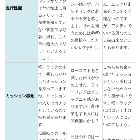
ンジンがリアタ
ンが効かず、ハ
ん。ユックリ走
走行性能
イヤの軸上に有
ンドリングに若
る分には全く問
るメリットは、
干の不安を感じ
題ないのです
荷物を積んでい
ます。それを補
が、アクティで
ない状態では顕
うためには4WD
いける所なのに
著に現れ、この
の選択をした方
走破出来ないこ
車の最大のメリ
がいいでyそう。
とも有ります。
ットといえるで
しょう。
軽トラックの中
こちらもお金を
ローコストを意
で一番しっかり
掛けたミッショ
識した作りが否
したミッション
ンという感じは
めません。フィ
を持っています
しないためカッ
ーリングはグニ
ミッション感覚
ね。ミッション
チリ感が薄いで
ャグニャ感があ
の入りはカチッ
す。軽トラック
りますが、農作
としているので
にはコレで十分
業をする人には
安心感が有りま
という人にはい
関係無いかも？
す。
いのでしょう。
低回転でのトル
三社の中では一