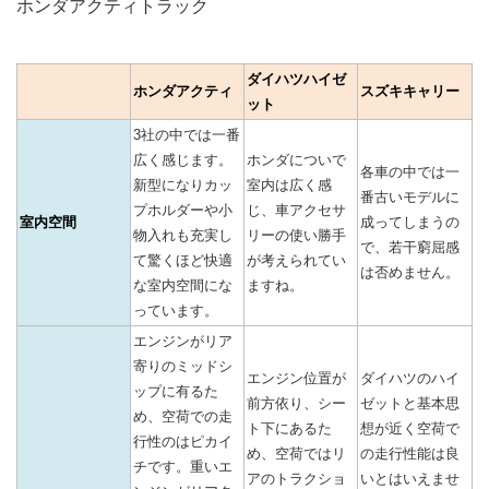
ホンダアクティトラック
ダイハツハイゼ
ホンダアクティ
スズキキャリー
ット
3社の中では一番
広く感じます。
ホンダについで
各車の中では一
新型になりカッ
室内は広く感
番古いモデルに
プホルダーや小
じ、車アクセサ
室内空間
成ってしまうの
物入れも充実し
リーの使い勝手
で、若干窮屈感
て驚くほど快適
が考えられてい
は否めません。
な室内空間にな
ますね。
っています。
エンジンがリア
寄りのミッドシ
エンジン位置が
ダイハツのハイ
ップに有るた
前方依り、シー
ゼットと基本思
め、空荷での走
ト下にあるた
想が近く空荷で
行性のはピカイ
め、空荷ではリ
の走行性能は良
チです。重いエ
アのトラクショ
いとはいえませ