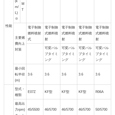
(k
M
m/
T
L)
※
性能
電子制御
電子制御
電子制御
電子制御
電子制御
燃料噴射
式燃料噴
式燃料噴
式燃料噴
式燃料噴
主要燃
式
射
射
射
射
費向上
可変バル
可変バル
可変バル
可変バル
対策
ブタイミ
ブタイミ
ブタイミ
ブタイミ
ング
ング
ング
ング
最小回
転半径
3.6
3.6
3.6
3.6
3.6
(m)
型式・
E07Z
KF型
KF型
KF型
R06A
種類
最高出
力rpm)
45/5500
46/5700
46/5700
46/5700
50/5700