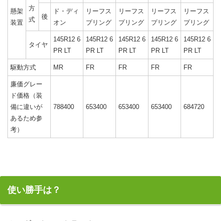
方
懸架
ド・ディ
リーフス
リーフス
リーフス
リーフス
後
式
装置
オン
プリング
プリング
プリング
プリング
145R12 6
145R12 6
145R12 6
145R12 6
145R12 6
タイヤ
PR LT
PR LT
PR LT
PR LT
PR LT
駆動方式
MR
FR
FR
FR
FR
廉価グレー
ド価格（装
備に違いが
788400
653400
653400
653400
684720
あるため参
考）
使い勝手は？