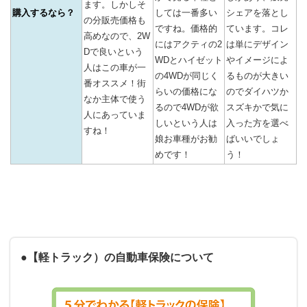
ます。しかしそ
購入するなら？
しては一番多い
シェアを落とし
の分販売価格も
ですね。価格的
ています。コレ
高めなので、2W
にはアクティの2
は単にデザイン
Dで良いという
WDとハイゼット
やイメージによ
人はこの車が一
の4WDが同じく
るものが大きい
番オススメ！街
らいの価格にな
のでダイハツか
なか主体で使う
るので4WDが欲
スズキかで気に
人にあっていま
しいという人は
入った方を選べ
すね！
娘お車種がお勧
ばいいでしょ
めです！
う！
●【軽トラック）の自動車保険について